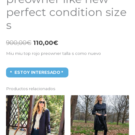
perfect condition size
s
900,00
€
110,00
€
Miu miu top rojo preowner talla s como nuevo
ESTOY INTERESADO
Productos relacionados
El
El
El
El
precio
precio
precio
precio
original
actual
original
actual
era:
es:
era:
es:
2.850,00€.
800,00€.
4.500,00€.
900,00€