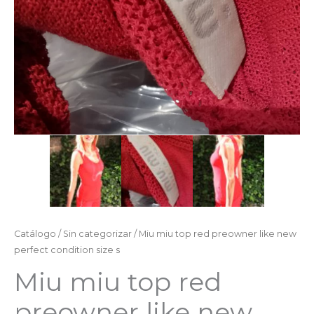
Catálogo
/
Sin categorizar
/ Miu miu top red preowner like new
perfect condition size s
Miu miu top red
preowner like new