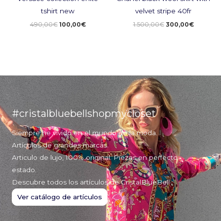
tshirt new
velvet stripe 40fr
490,00
€
100,00
€
1.500,00
€
300,00
€
#cristalbluebellshopmycloset
Siempre he vivido en el mundo de la moda.
Artículos de grandes marcas.
Articulo de lujo, 100% original. Piezas en perfecto
estado.
Descubre todos los artículos de CristalBlueBell
Ver catálogo de artículos