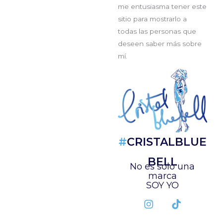
me entusiasma tener este
sitio para mostrarlo a
todas las personas que
deseen saber más sobre
mí.
#
CRISTALBLUE
BELL
No es solo una
marca
SOY YO
I
T
n
i