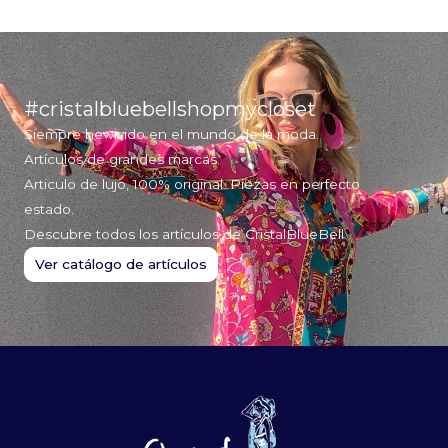
s
k
t
t
a
o
g
k
r
a
#cristalbluebellshopmycloset
m
Siempre he vivido en el mundo de la moda.
Artículos de grandes marcas.
Articulo de lujo, 100% original. Piezas en perfecto
estado.
Descubre todos los artículos de CristalBlueBell
Ver catálogo de artículos