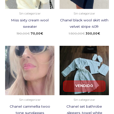
Sin categorizar
Sin categorizar
Miss sixty cream wool
Chanel black wool skirt with
sweater
velvet stripe 40fr
190,00
€
70,00
€
1.500,00
€
300,00
€
El
El
El
El
precio
precio
precio
precio
original
actual
original
actual
era:
es:
era:
es:
450,00€.
130,00€.
650,00€.
250,00€.
VENDIDO
Sin categorizar
Sin categorizar
Chanel cammellia twoo
Chanel set bathrobe
tone sunglasses
,slippers ,towel white