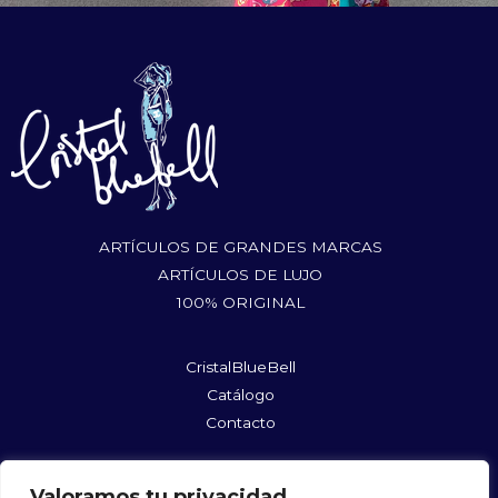
ARTÍCULOS DE GRANDES MARCAS
ARTÍCULOS DE LUJO
100% ORIGINAL
CristalBlueBell
Catálogo
Contacto
rufushoes@gmail.com
Valoramos tu privacidad