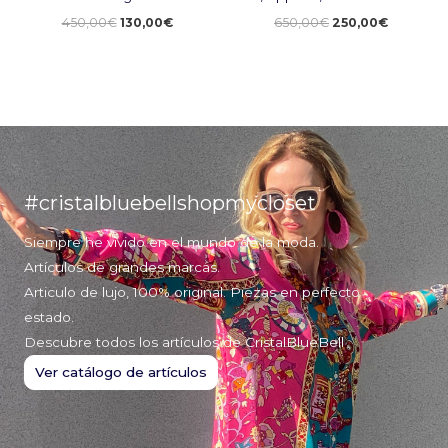
450,00
€
130,00
€
650,00
€
250,00
€
#cristalbluebellshopmycloset
Siempre he vivido en el mundo de la moda.
Artículos de grandes marcas.
Articulo de lujo, 100% original. Piezas en perfecto
estado.
Descubre todos los artículos de CristalBlueBell
Ver catálogo de artículos