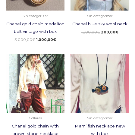
Sin categorizar
Sin categorizar
Chanel gold chain medallion
Chanel blue sky wool neck
belt vintage with box
1.200,00
€
200,00
€
3.000,00
€
1.000,00
€
El
El
El
El
precio
precio
precio
precio
original
actual
original
actual
era:
es:
era:
es:
2.100,00€.
1.100,00€.
590,00€.
100,00€.
Collares
Sin categorizar
Chanel gold chain with
Marni fish necklace new
brown stone necklace
with box