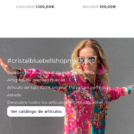
2.100,00
€
1.100,00
€
590,00
€
100,00
€
#cristalbluebellshopmycloset
Siempre he vivido en el mundo de la moda.
Artículos de grandes marcas.
Articulo de lujo, 100% original. Piezas en perfecto
estado.
Descubre todos los artículos de CristalBlueBell
Ver catálogo de artículos