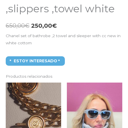
,slippers ,towel white
650,00
€
250,00
€
Chanel set of bathrobe ,2 towel and sleeper with cc new in
white cottom
ESTOY INTERESADO
Productos relacionados
El
El
El
El
precio
precio
precio
precio
original
actual
original
actual
era:
es:
era:
es:
3.000,00€.
1.000,00€.
1.200,00€.
200,00€