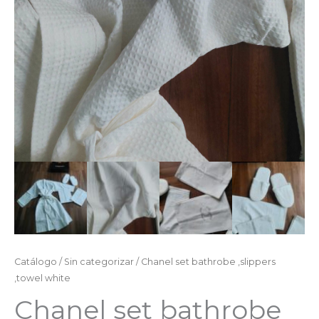
Catálogo
/
Sin categorizar
/ Chanel set bathrobe ,slippers
,towel white
Chanel set bathrobe