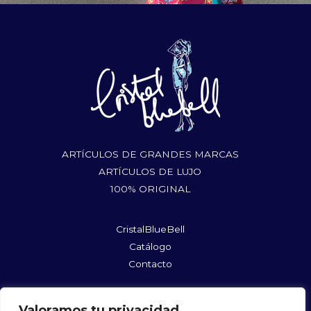
ARTÍCULOS DE GRANDES MARCAS
ARTÍCULOS DE LUJO
100% ORIGINAL
CristalBlueBell
Catálogo
Contacto
rufushoes@gmail.com
Valoramos tu privacidad