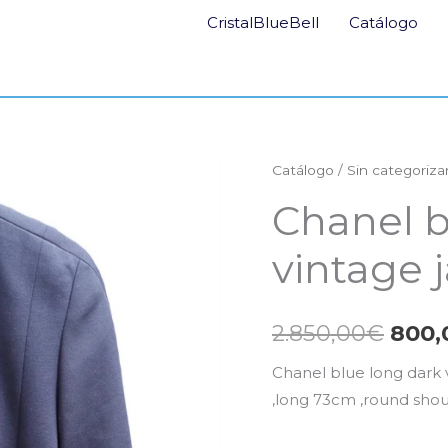
CristalBlueBell
Catálogo
Catálogo
/
Sin categoriza
El
Chanel b
prec
vintage 
origi
era:
2.850,00
€
800,
2.85
Chanel blue long dark vi
,long 73cm ,round shou