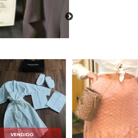
El
El
El
precio
precio
precio
original
actual
original
era:
es:
era:
650,00€.
250,00€.
1.500,00
VENDIDO