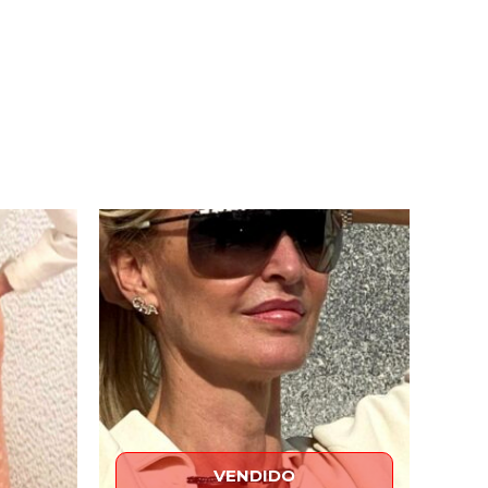
El
El
El
precio
precio
precio
actual
original
actual
es:
era:
es:
€.
450,00€.
590,00€.
250,00€.
VENDIDO