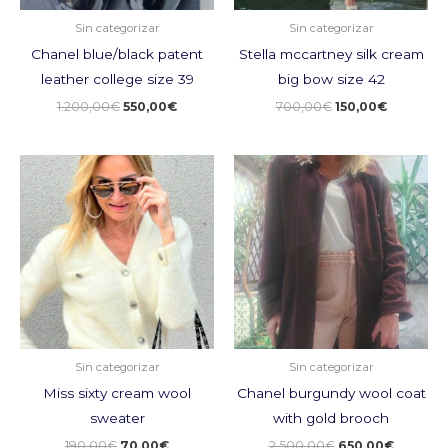
Sin categorizar
Sin categorizar
Chanel blue/black patent
Stella mccartney silk cream
leather college size 39
big bow size 42
1.200,00
€
550,00
€
700,00
€
150,00
€
El
El
El
El
precio
precio
precio
precio
original
actual
original
actual
era:
es:
era:
es:
190,00€.
70,00€.
2.500,00€.
650,00€
Sin categorizar
Sin categorizar
Miss sixty cream wool
Chanel burgundy wool coat
sweater
with gold brooch
190,00
€
70,00
€
2.500,00
€
650,00
€