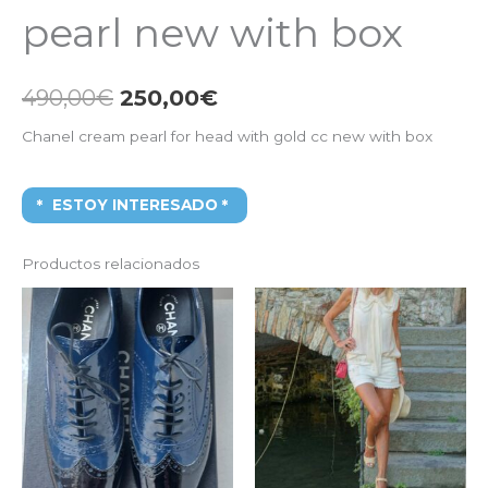
pearl new with box
490,00
€
250,00
€
Chanel cream pearl for head with gold cc new with box
ESTOY INTERESADO
Productos relacionados
El
El
El
El
precio
precio
precio
precio
original
actual
original
actual
era:
es:
era:
es:
1.200,00€.
550,00€.
700,00€.
150,00€.