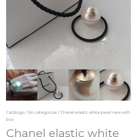
Catálogo
/
Sin categorizar
/ Chanel elastic white pearl new with
box
Chanel elastic white