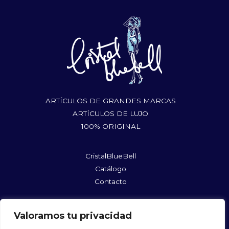
ARTÍCULOS DE GRANDES MARCAS
ARTÍCULOS DE LUJO
100% ORIGINAL
CristalBlueBell
Catálogo
Contacto
rufushoes@gmail.com
Valoramos tu privacidad
@cristalbluebellshopmycloset