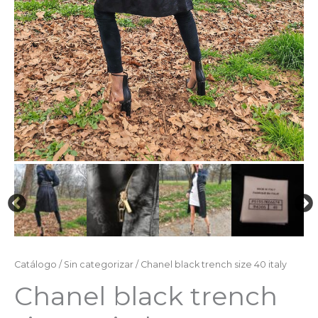
Catálogo
/
Sin categorizar
/ Chanel black trench size 40 italy
Chanel black trench