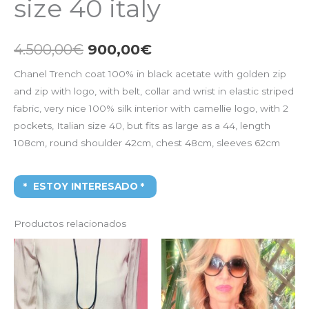
size 40 italy
4.500,00
€
900,00
€
Chanel Trench coat 100% in black acetate with golden zip
and zip with logo, with belt, collar and wrist in elastic striped
fabric, very nice 100% silk interior with camellie logo, with 2
pockets, Italian size 40, but fits as large as a 44, length
108cm, round shoulder 42cm, chest 48cm, sleeves 62cm
ESTOY INTERESADO
Productos relacionados
El
El
El
El
precio
precio
precio
precio
original
actual
original
actual
era:
es:
era:
es:
590,00€.
100,00€.
800,00€.
380,00€