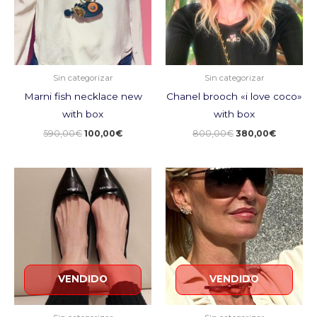
Sin categorizar
Sin categorizar
Marni fish necklace new
Chanel brooch «i love coco»
with box
with box
590,00
€
100,00
€
800,00
€
380,00
€
El
El
El
El
precio
precio
precio
precio
original
actual
original
actual
era:
es:
era:
es:
850,00€.
250,00€.
590,00€.
250,00€.
VENDIDO
VENDIDO