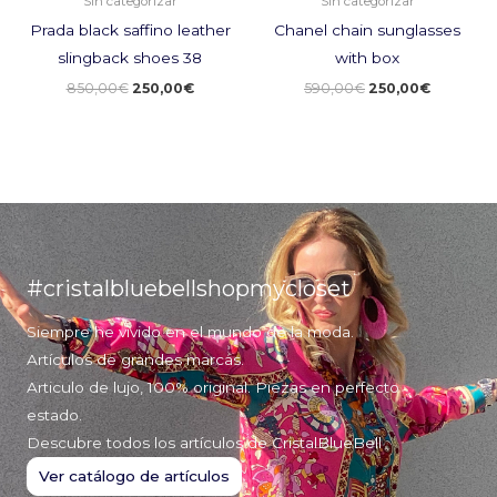
Sin categorizar
Sin categorizar
Prada black saffino leather
Chanel chain sunglasses
slingback shoes 38
with box
850,00
€
250,00
€
590,00
€
250,00
€
#cristalbluebellshopmycloset
Siempre he vivido en el mundo de la moda.
Artículos de grandes marcas.
Articulo de lujo, 100% original. Piezas en perfecto
estado.
Descubre todos los artículos de CristalBlueBell
Ver catálogo de artículos