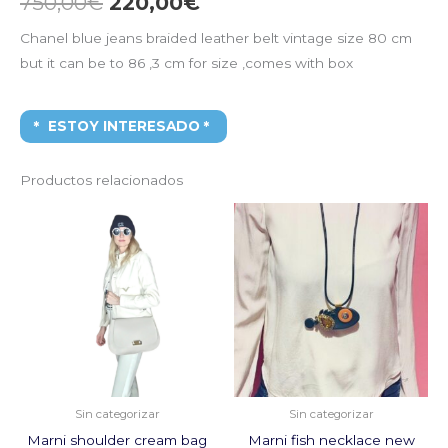
750,00
€
220,00
€
Chanel blue jeans braided leather belt vintage size 80 cm
but it can be to 86 ,3 cm for size ,comes with box
ESTOY INTERESADO
Productos relacionados
El
El
El
El
precio
precio
precio
precio
original
actual
original
actual
era:
es:
era:
es:
1.500,00€.
300,00€.
590,00€.
100,00€.
Sin categorizar
Sin categorizar
Marni shoulder cream bag
Marni fish necklace new