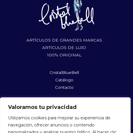
ARTÍCULOS DE GRANDES MARCAS
ARTÍCULOS DE LUJO
100% ORIGINAL
CristalBlueBell
Catálogo
Contacto
rufushoes@gmail.com
Valoramos tu privacidad
@cristalbluebellshopmycloset
@cristalbluebell
Utilizamos cookies para mejorar su experiencia de
navegación, ofrecer anuncios o contenido
personalizados y analizar nuestro tráfico. Al hacer clic