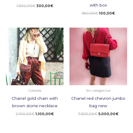
with box
1.500,00
€
300,00
€
590,00
€
100,00
€
El
El
El
El
precio
precio
precio
precio
original
actual
original
actual
era:
es:
era:
es:
2.100,00€.
1.100,00€.
7.500,00€.
5.000,0
Collares
Sin categorizar
Chanel gold chain with
Chanel red chevron jumbo
brown stone necklace
bag new
2.100,00
€
1.100,00
€
7.500,00
€
5.000,00
€