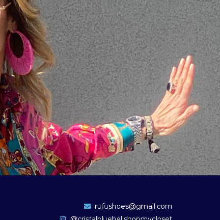
rufushoes@gmail.com
@cristalbluebellshopmycloset