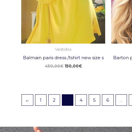
Vestidos
Balmain paris dress /tshirt new size s
Barton p
450,00
€
150,00
€
←
1
2
3
4
5
6
…