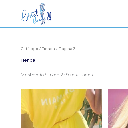
Ir
al
contenido
Catálogo
/
Tienda
/ Página 3
Tienda
Mostrando 5–6 de 249 resultados
El
El
precio
precio
original
actual
era:
es:
450,00€.
150,00€.