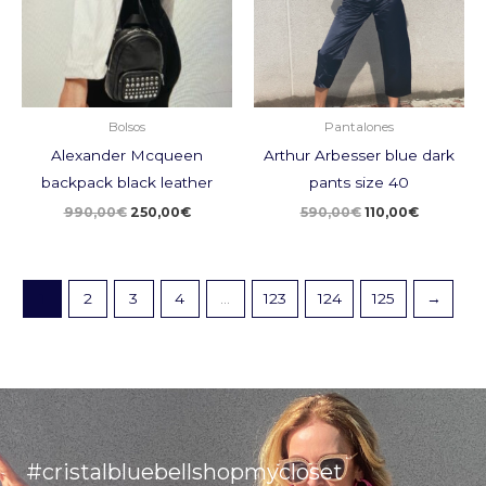
Bolsos
Pantalones
Alexander Mcqueen
Arthur Arbesser blue dark
backpack black leather
pants size 40
990,00
€
250,00
€
590,00
€
110,00
€
1
2
3
4
…
123
124
125
→
#cristalbluebellshopmycloset