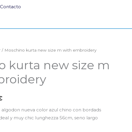
Contacto
r
/ Moschino kurta new size m with embroidery
El
 kurta new size m
precio
broidery
al
actual
es:
€
€.
60,00€.
 algodon nueva color azul chino con bordads
,ideal y muy chic lunghezza 56cm, seno largo