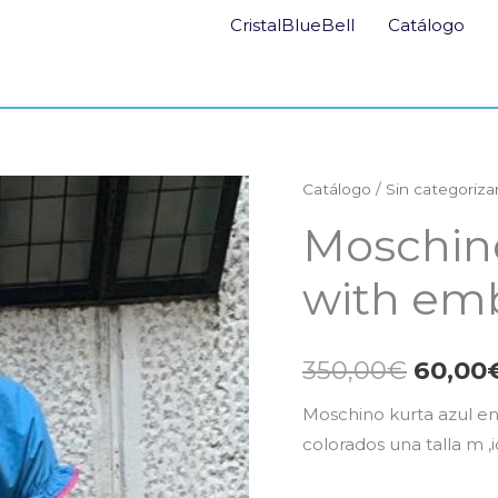
CristalBlueBell
Catálogo
Catálogo
/
Sin categoriza
El
Moschino
precio
with em
origin
era:
350,00
€
60,00
350,00
Moschino kurta azul en
colorados una talla m 