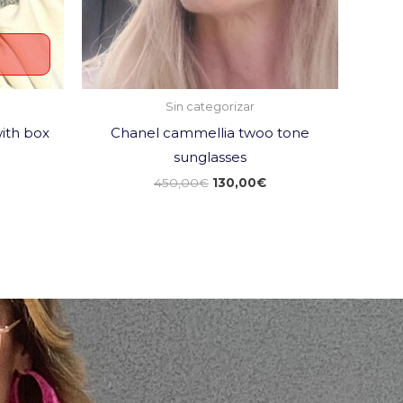
Sin categorizar
ith box
Chanel cammellia twoo tone
sunglasses
450,00
€
130,00
€