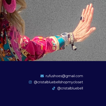
rufushoes@gmail.com
@cristalbluebellshopmycloset
@cristalbluebell