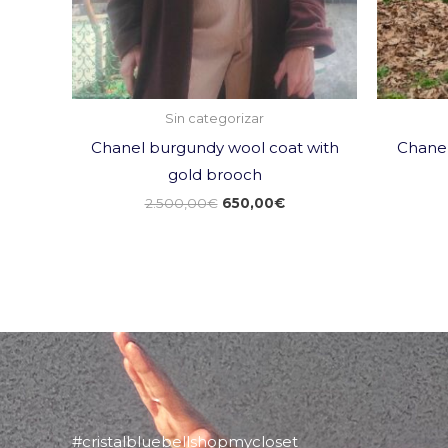
Sin categorizar
Chanel burgundy wool coat with
Chanel
gold brooch
2.500,00
€
650,00
€
#cristalbluebellshopmycloset