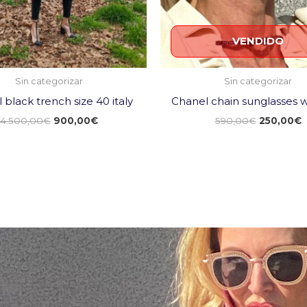
VENDIDO
Sin categorizar
Sin categorizar
 black trench size 40 italy
Chanel chain sunglasses w
4.500,00
€
900,00
€
590,00
€
250,00
€