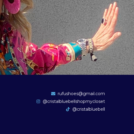
rufushoes@gmail.com
@cristalbluebellshopmycloset
@cristalbluebell