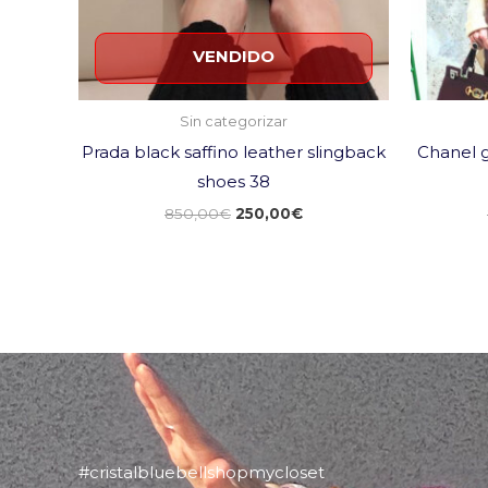
VENDIDO
Sin categorizar
Prada black saffino leather slingback
Chanel g
shoes 38
850,00
€
250,00
€
#cristalbluebellshopmycloset