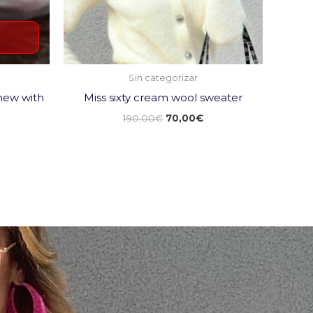
Sin categorizar
 new with
Miss sixty cream wool sweater
190,00
€
70,00
€