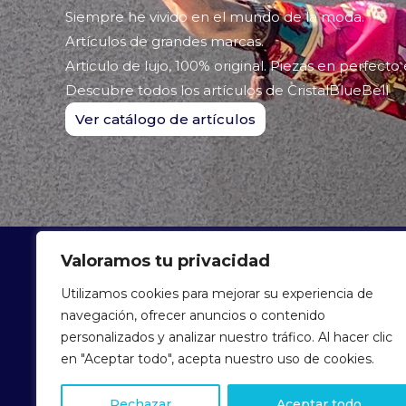
Siempre he vivido en el mundo de la moda.
Artículos de grandes marcas.
Articulo de lujo, 100% original. Piezas en perfecto
Descubre todos los artículos de CristalBlueBell
Ver catálogo de artículos
Valoramos tu privacidad
ARTÍCU
Utilizamos cookies para mejorar su experiencia de
navegación, ofrecer anuncios o contenido
personalizados y analizar nuestro tráfico. Al hacer clic
en "Aceptar todo", acepta nuestro uso de cookies.
Rechazar
Aceptar todo