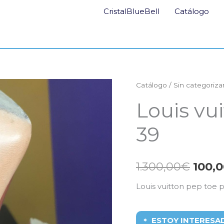
CristalBlueBell
Catálogo
Catálogo
/
Sin categoriza
El
Louis vu
prec
39
origi
era:
1.300,00
€
100,
1.300
Louis vuitton pep toe 
ESTOY INTERESA