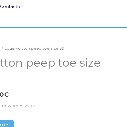
Contacto
r
/ Louis vuitton peep toe size 39
El
itton peep toe size
io
precio
nal
actual
es:
00
€
,00€.
100,00€.
preowner + shipp
DO