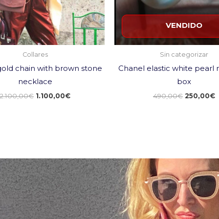
VENDIDO
Collares
Sin categorizar
old chain with brown stone
Chanel elastic white pearl
necklace
box
2.100,00
€
1.100,00
€
490,00
€
250,00
€