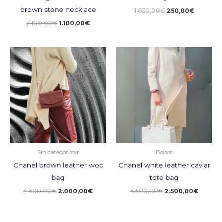
brown stone necklace
1.650,00
€
250,00
€
2.100,00
€
1.100,00
€
El
El
El
El
precio
precio
precio
precio
original
actual
original
actual
era:
es:
era:
es:
4.500,00€.
2.000,00€.
5.500,00€.
2.500,
Sin categorizar
Bolsos
Chanel brown leather woc
Chanel white leather caviar
bag
tote bag
4.500,00
€
2.000,00
€
5.500,00
€
2.500,00
€