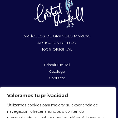
ARTÍCULOS DE GRANDES MARCAS
ARTÍCULOS DE LUJO
100% ORIGINAL
CristalBlueBell
Catálogo
Contacto
rufushoes@gmail.com
Valoramos tu privacidad
@cristalbluebellshopmycloset
@cristalbluebell
Utilizamos cookies para mejorar su experiencia de
navegación, ofrecer anuncios o contenido
personalizados y analizar nuestro tráfico. Al hacer clic