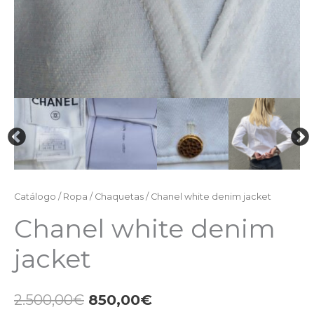
Catálogo
/
Ropa
/
Chaquetas
/ Chanel white denim jacket
Chanel white denim
jacket
2.500,00
€
850,00
€