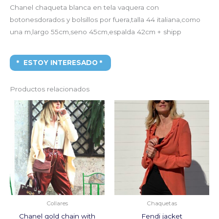
Chanel chaqueta blanca en tela vaquera con
botonesdorados y bolsillos por fuera,talla 44 italiana,como
una m,largo 55cm,seno 45cm,espalda 42cm + shipp
ESTOY INTERESADO
Productos relacionados
El
El
El
El
precio
precio
precio
precio
original
actual
original
actual
era:
es:
era:
es:
2.100,00€.
1.100,00€.
1.650,00€.
250,00€
Collares
Chaquetas
Chanel gold chain with
Fendi jacket