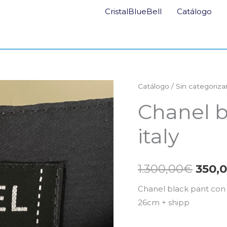
CristalBlueBell
Catálogo
Catálogo
/
Sin categoriza
El
Chanel b
prec
italy
origi
era:
1.300,00
€
350,
1.300
Chanel black pant con l
26cm + shipp