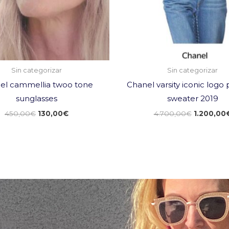
Sin categorizar
Sin categorizar
el cammellia twoo tone
Chanel varsity iconic logo 
sunglasses
sweater 2019
450,00
€
130,00
€
4.700,00
€
1.200,00