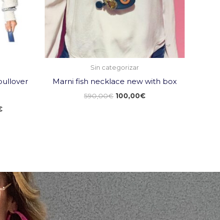
Sin categorizar
pullover
Marni fish necklace new with box
590,00
€
100,00
€
€