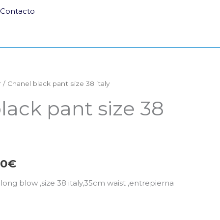
Contacto
r
/ Chanel black pant size 38 italy
El
lack pant size 38
io
precio
nal
actual
es:
00
€
,00€.
350,00€.
ong blow ,size 38 italy,35cm waist ,entrepierna