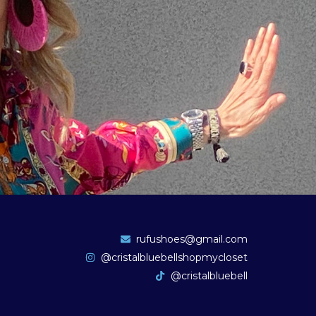
rufushoes@gmail.com
@cristalbluebellshopmycloset
@cristalbluebell