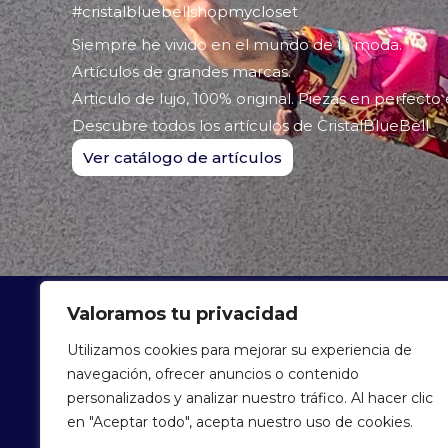
#cristalbluebellshopmycloset
Siempre he vivido en el mundo de la moda.
Artículos de grandes marcas.
Articulo de lujo, 100% original. Piezas en perfecto
Descubre todos los artículos de CristalBlueBell
Ver catálogo de artículos
Valoramos tu privacidad
ARTÍCU
Utilizamos cookies para mejorar su experiencia de
navegación, ofrecer anuncios o contenido
personalizados y analizar nuestro tráfico. Al hacer clic
en "Aceptar todo", acepta nuestro uso de cookies.