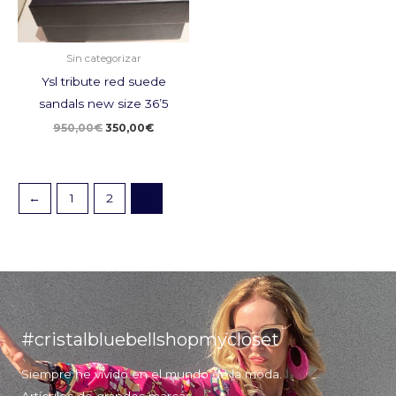
Sin categorizar
Ysl tribute red suede
sandals new size 36’5
950,00
€
350,00
€
←
1
2
3
#cristalbluebellshopmycloset
Siempre he vivido en el mundo de la moda.
Artículos de grandes marcas.