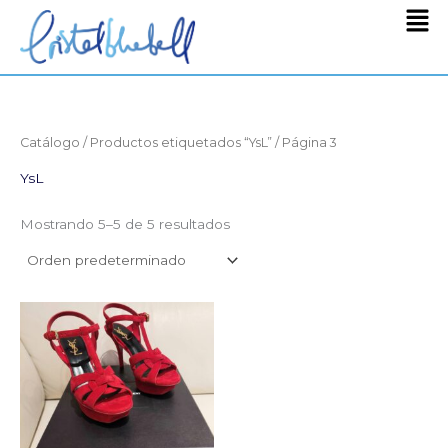
Men
Ir
al
contenido
Catálogo
/
Productos etiquetados “YsL”
/ Página 3
YsL
Mostrando 5–5 de 5 resultados
El
El
precio
precio
original
actual
era:
es:
950,00€.
350,00€.