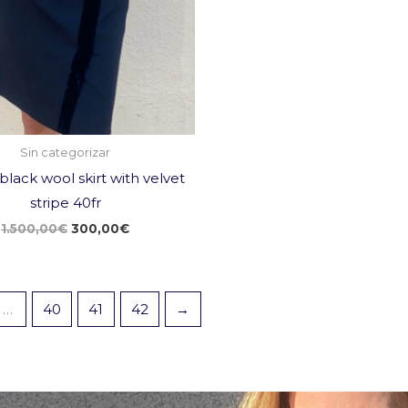
Sin categorizar
black wool skirt with velvet
stripe 40fr
1.500,00
€
300,00
€
…
40
41
42
→