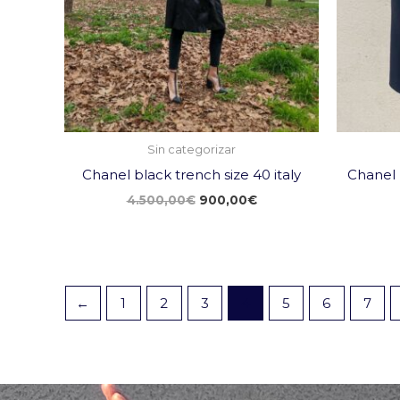
Sin categorizar
Chanel black trench size 40 italy
Chanel 
4.500,00
€
900,00
€
←
1
2
3
4
5
6
7