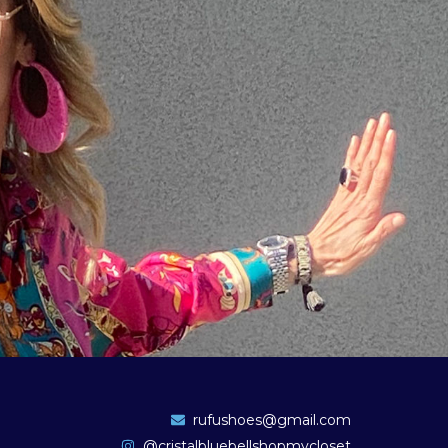
rufushoes@gmail.com
@cristalbluebellshopmycloset