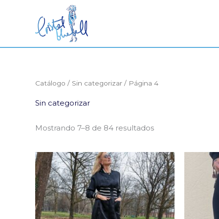
Ir
al
contenido
Catálogo
/
Sin categorizar
/ Página 4
Sin categorizar
Mostrando 7–8 de 84 resultados
El
El
precio
precio
original
actual
era:
es:
4.500,00€.
900,00€.