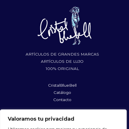
ARTÍCULOS DE GRANDES MARCAS
ARTÍCULOS DE LUJO
100% ORIGINAL
CristalBlueBell
Catálogo
Contacto
rufushoes@gmail.com
Valoramos tu privacidad
@cristalbluebellshopmycloset
@cristalbluebell