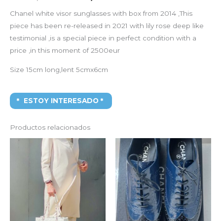
Chanel white visor sunglasses with box from 2014 ,This
piece has been re-released in 2021 with lily rose deep like
testimonial ,is a special piece in perfect condition with a
price ,in this moment of 2500eur
Size 15cm long,lent 5cmx6cm
ESTOY INTERESADO
Productos relacionados
El
El
El
El
precio
precio
precio
precio
original
actual
original
actual
era:
es:
era:
es:
5.500,00€.
2.500,00€.
1.200,00€.
550,00€.