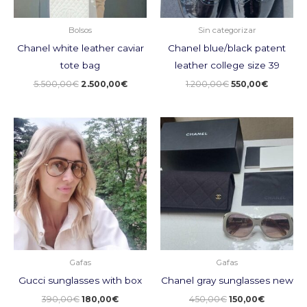
Bolsos
Sin categorizar
Chanel white leather caviar
Chanel blue/black patent
tote bag
leather college size 39
5.500,00
€
2.500,00
€
1.200,00
€
550,00
€
El
El
El
El
precio
precio
precio
precio
original
actual
original
actual
era:
es:
era:
es:
390,00€.
180,00€.
450,00€.
150,00€.
Gafas
Gafas
Gucci sunglasses with box
Chanel gray sunglasses new
390,00
€
180,00
€
450,00
€
150,00
€