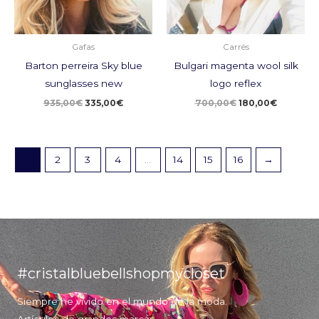
Gafas
Carrés
Barton perreira Sky blue
Bulgari magenta wool silk
sunglasses new
logo reflex
935,00
€
335,00
€
700,00
€
180,00
€
1
2
3
4
…
14
15
16
→
#cristalbluebellshopmycloset
Siempre he vivido en el mundo de la moda.
Artículos de grandes marcas.