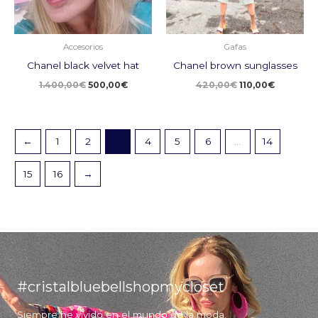
Accesorios
Gafas
Chanel black velvet hat
Chanel brown sunglasses
1.400,00
€
500,00
€
420,00
€
110,00
€
←
1
2
3
4
5
6
…
14
15
16
→
#cristalbluebellshopmycloset
Siempre he vivido en el mundo de la moda.