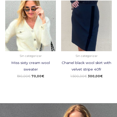
El
El
El
El
precio
precio
precio
precio
original
actual
original
actual
era:
es:
era:
es:
190,00€.
70,00€.
1.500,00€.
300,00€
Sin categorizar
Sin categorizar
Miss sixty cream wool
Chanel black wool skirt with
sweater
velvet stripe 40fr
190,00
€
70,00
€
1.500,00
€
300,00
€