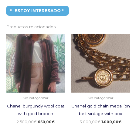
ESTOY INTERESADO
Productos relacionados
El
El
El
El
precio
precio
precio
precio
original
actual
original
actual
era:
es:
era:
es:
2.500,00€.
650,00€.
3.000,00€.
1.000,0
Sin categorizar
Sin categorizar
Chanel burgundy wool coat
Chanel gold chain medallion
with gold brooch
belt vintage with box
2.500,00
€
650,00
€
3.000,00
€
1.000,00
€