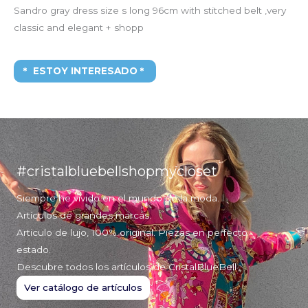
Sandro gray dress size s long 96cm with stitched belt ,very
classic and elegant + shopp
ESTOY INTERESADO
#cristalbluebellshopmycloset
Siempre he vivido en el mundo de la moda.
Artículos de grandes marcas.
Articulo de lujo, 100% original. Piezas en perfecto
estado.
Descubre todos los artículos de CristalBlueBell
Ver catálogo de artículos