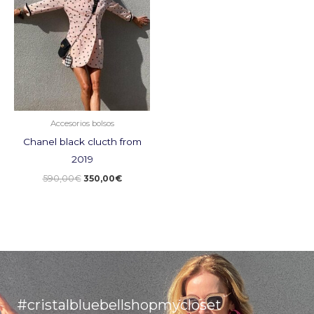
original
actual
era:
es:
590,00€.
350,00€.
Accesorios bolsos
Chanel black clucth from
2019
590,00
€
350,00
€
#cristalbluebellshopmycloset