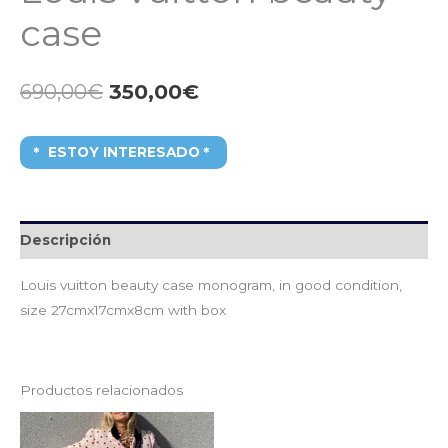
case
690,00
€
350,00
€
ESTOY INTERESADO
Descripción
Louis vuitton beauty case monogram, in good condition,
size 27cmx17cmx8cm with box
Productos relacionados
El
El
precio
precio