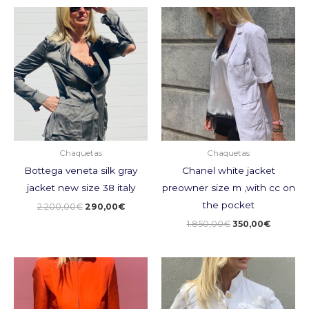
El
El
El
El
precio
precio
precio
precio
original
actual
original
actual
era:
es:
era:
es:
2.200,00€.
290,00€.
1.850,00€.
350,00€
Chaquetas
Chaquetas
Bottega veneta silk gray
Chanel white jacket
jacket new size 38 italy
preowner size m ,with cc on
the pocket
2.200,00
€
290,00
€
1.850,00
€
350,00
€
El
El
El
El
precio
precio
precio
precio
original
actual
original
actual
era:
es:
era:
es:
1.500,00€.
200,00€.
2.500,00€.
850,00€