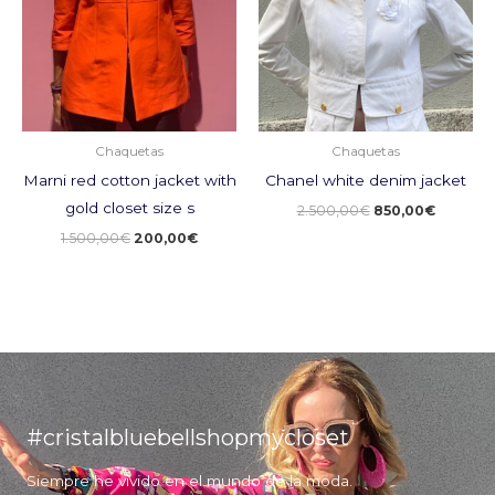
Chaquetas
Chaquetas
Marni red cotton jacket with
Chanel white denim jacket
gold closet size s
2.500,00
€
850,00
€
1.500,00
€
200,00
€
#cristalbluebellshopmycloset
Siempre he vivido en el mundo de la moda.