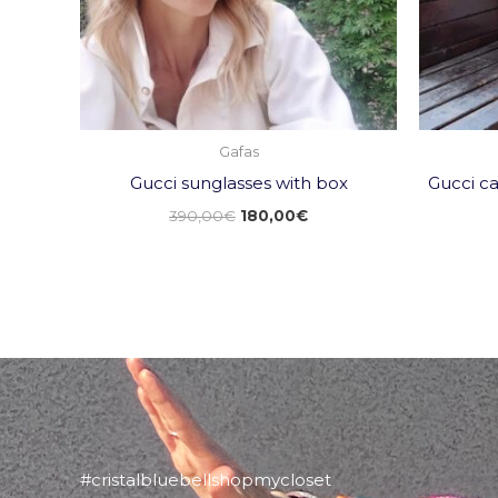
Gafas
Gucci sunglasses with box
Gucci ca
390,00
€
180,00
€
#cristalbluebellshopmycloset