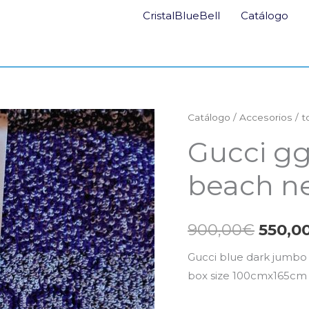
CristalBlueBell
Catálogo
Catálogo
/
Accesorios
/
t
El
Gucci g
preci
beach n
origin
era:
900,00
€
550,0
900,0
Gucci blue dark jumb
box size 100cmx165cm 