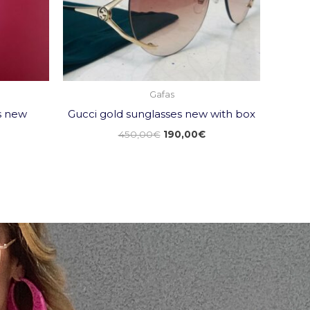
Gafas
s new
Gucci gold sunglasses new with box
450,00
€
190,00
€