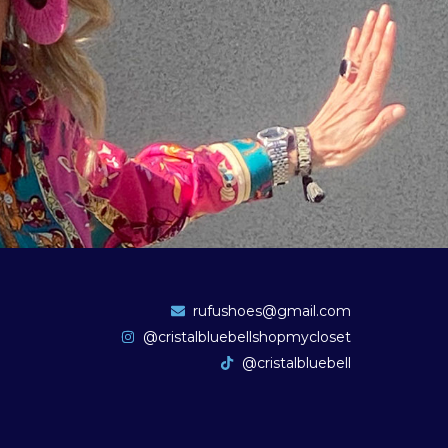
rufushoes@gmail.com
@cristalbluebellshopmycloset
@cristalbluebell