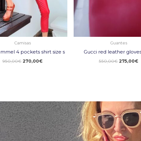
Camisas
Guantes
mmel 4 pockets shirt size s
Gucci red leather glove
950,00
€
270,00
€
550,00
€
275,00
€