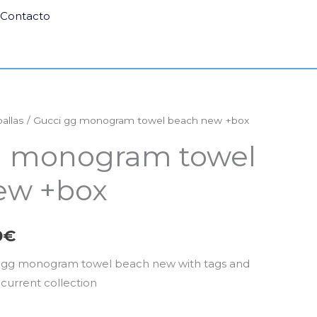
Contacto
oallas
/ Gucci gg monogram towel beach new +box
El
g monogram towel
o
precio
ew +box
al
actual
es:
0
€
0€.
550,00€.
o gg monogram towel beach new with tags and
current collection