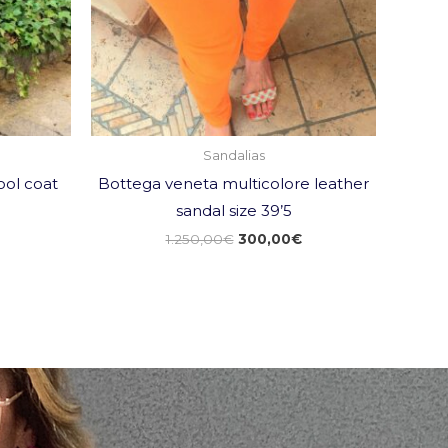
Sandalias
ol coat
Bottega veneta multicolore leather
sandal size 39’5
1.250,00
€
300,00
€