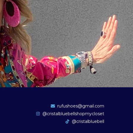
rufushoes@gmail.com
@cristalbluebellshopmycloset
@cristalbluebell