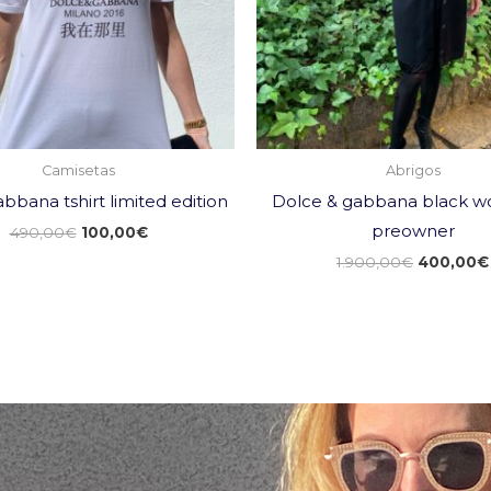
Camisetas
Abrigos
bbana tshirt limited edition
Dolce & gabbana black wo
preowner
490,00
€
100,00
€
1.900,00
€
400,00
€