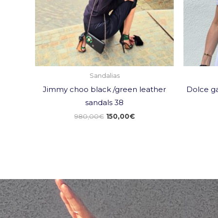
Sandalias
Jimmy choo black /green leather
Dolce ga
sandals 38
980,00
€
150,00
€