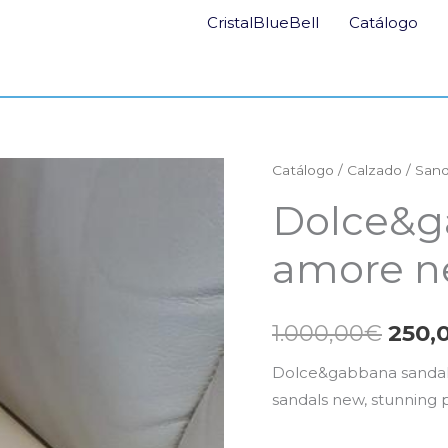
CristalBlueBell
Catálogo
Catálogo
/
Calzado
/
Sand
El
Dolce&g
prec
amore 
origi
era:
1.000,00
€
250,
1.000
Dolce&gabbana sandali
sandals new, stunning 