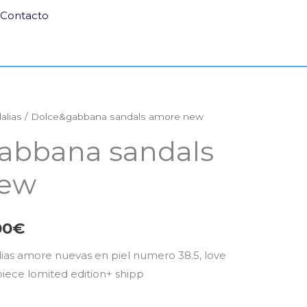
Contacto
alias
/ Dolce&gabbana sandals amore new
El
abbana sandals
io
precio
new
nal
actual
es:
00
€
,00€.
250,00€.
as amore nuevas en piel numero 38.5, love
piece lomited edition+ shipp