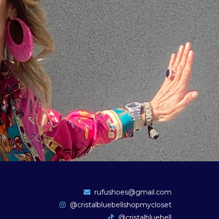
rufushoes@gmail.com
@cristalbluebellshopmycloset
@cristalbluebell