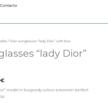
Contacto
afas
/ Dior sunglasses “lady Dior” with box
El
glasses “lady Dior”
o
precio
al
actual
es:
€
0€.
150,00€.
Dior” model in burgundy colour preowner perfect
ipp