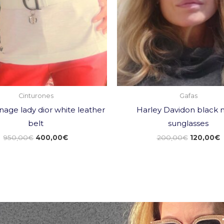
Cinturones
Gafas
nage lady dior white leather
Harley Davidon black 
belt
sunglasses
950,00
€
400,00
€
200,00
€
120,00
€