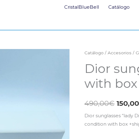
CristalBlueBell
Catálogo
Catálogo
/
Accesorios
/
G
El
Dior sun
preci
with box
origin
era:
490,00
€
150,00
490,0
Dior sunglasses “lady 
condition with box +sh