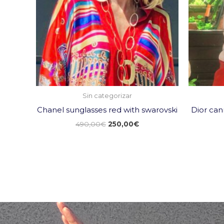
Sin categorizar
Chanel sunglasses red with swarovski
Dior can
490,00
€
250,00
€