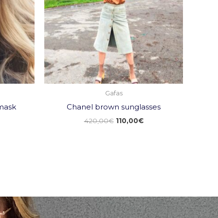
Gafas
mask
Chanel brown sunglasses
420,00
€
110,00
€