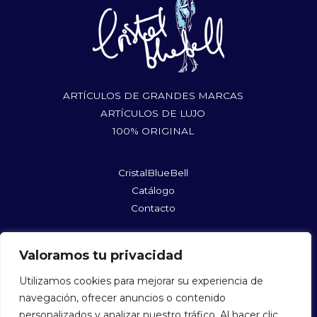
ARTÍCULOS DE GRANDES MARCAS
ARTÍCULOS DE LUJO
100% ORIGINAL
CristalBlueBell
Catálogo
Contacto
rufushoes@gmail.com
Valoramos tu privacidad
@cristalbluebellshopmycloset
@cristalbluebell
Utilizamos cookies para mejorar su experiencia de
navegación, ofrecer anuncios o contenido
personalizados y analizar nuestro tráfico. Al hacer clic