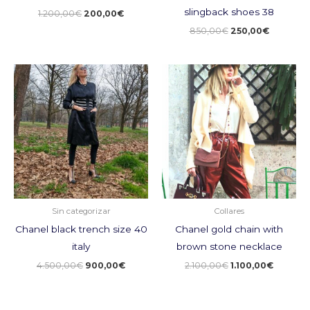
slingback shoes 38
1.200,00
€
200,00
€
850,00
€
250,00
€
El
El
El
El
precio
precio
precio
precio
original
actual
original
actual
era:
es:
era:
es:
4.500,00€.
900,00€.
2.100,00€.
1.100,00
Sin categorizar
Collares
Chanel black trench size 40
Chanel gold chain with
italy
brown stone necklace
4.500,00
€
900,00
€
2.100,00
€
1.100,00
€