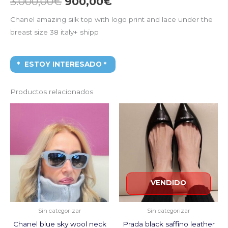
3.000,00
€
900,00
€
Chanel amazing silk top with logo print and lace under the
breast size 38 italy+ shipp
ESTOY INTERESADO
Productos relacionados
El
El
El
El
precio
precio
precio
precio
original
actual
original
actual
era:
es:
era:
es:
1.200,00€.
200,00€.
850,00€.
250,00€.
VENDIDO
Sin categorizar
Sin categorizar
Chanel blue sky wool neck
Prada black saffino leather