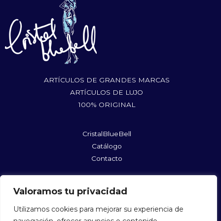
ARTÍCULOS DE GRANDES MARCAS
ARTÍCULOS DE LUJO
100% ORIGINAL
CristalBlueBell
Catálogo
Contacto
rufushoes@gmail.com
Valoramos tu privacidad
@cristalbluebellshopmycloset
@cristalbluebell
Utilizamos cookies para mejorar su experiencia de