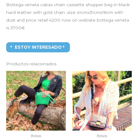
Bottega veneta cabas chain cassette shopper bag in black
hard leather with gold chain ,size 41cmx31cmx18cm with
dust and price retail 4200 now on website bottega veneta
is 3700€
ESTOY INTERESADO
Productos relacionados
El
El
El
El
precio
precio
precio
precio
original
actual
original
actual
era:
es:
era:
es:
1.450,00€.
790,00€.
2.550,00€.
1.450,0
Bolsos
Bolsos