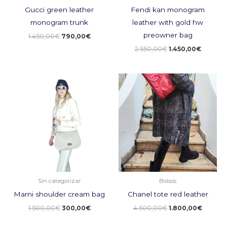
Gucci green leather
Fendi kan monogram
monogram trunk
leather with gold hw
preowner bag
1.450,00
€
790,00
€
2.550,00
€
1.450,00
€
El
El
El
El
precio
precio
precio
precio
original
actual
original
actual
era:
es:
era:
es:
1.500,00€.
300,00€.
4.500,00€.
1.800,0
Sin categorizar
Bolsos
Marni shoulder cream bag
Chanel tote red leather
1.500,00
€
300,00
€
4.500,00
€
1.800,00
€