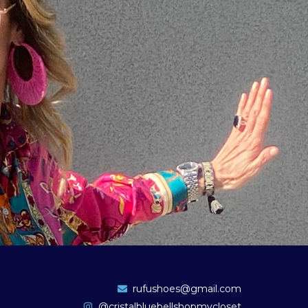
rufushoes@gmail.com
@cristalbluebellshopmycloset