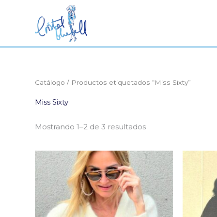
Ir
al
contenido
Catálogo
/ Productos etiquetados “Miss Sixty”
Miss Sixty
Mostrando 1–2 de 3 resultados
El
El
precio
precio
original
actual
era:
es:
190,00€.
70,00€.