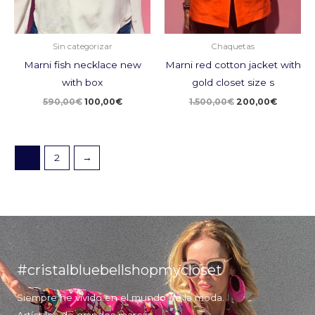
Sin categorizar
Chaquetas
Marni fish necklace new
Marni red cotton jacket with
with box
gold closet size s
590,00
€
100,00
€
1.500,00
€
200,00
€
1
2
→
#cristalbluebellshopmycloset
Siempre he vivido en el mundo de la moda.
Artículos de grandes marcas.