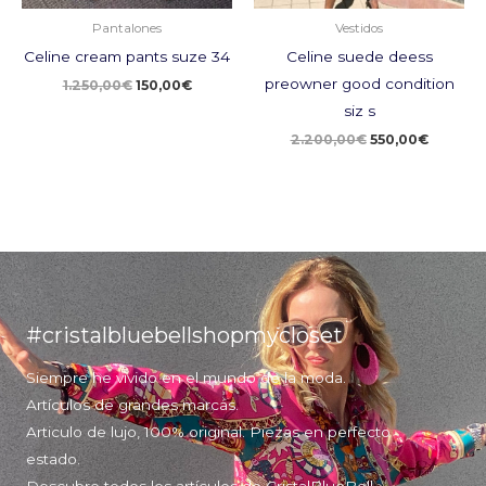
Pantalones
Vestidos
Celine cream pants suze 34
Celine suede deess
preowner good condition
1.250,00
€
150,00
€
siz s
2.200,00
€
550,00
€
#cristalbluebellshopmycloset
Siempre he vivido en el mundo de la moda.
Artículos de grandes marcas.
Articulo de lujo, 100% original. Piezas en perfecto
estado.