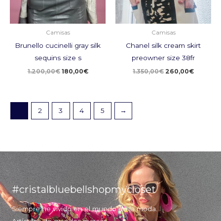
Camisas
Camisas
Brunello cucinelli gray silk
Chanel silk cream skirt
sequins size s
preowner size 38fr
1.200,00
€
180,00
€
1.350,00
€
260,00
€
1
2
3
4
5
→
#cristalbluebellshopmycloset
Siempre he vivido en el mundo de la moda.
Artículos de grandes marcas.