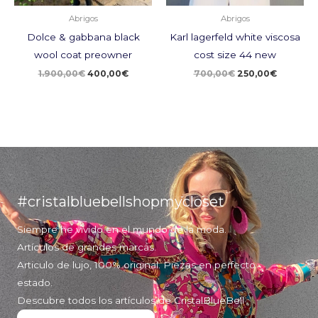
Abrigos
Abrigos
Dolce & gabbana black
Karl lagerfeld white viscosa
wool coat preowner
cost size 44 new
1.900,00
€
400,00
€
700,00
€
250,00
€
#cristalbluebellshopmycloset
Siempre he vivido en el mundo de la moda.
Artículos de grandes marcas.
Articulo de lujo, 100% original. Piezas en perfecto
estado.
Descubre todos los artículos de CristalBlueBell