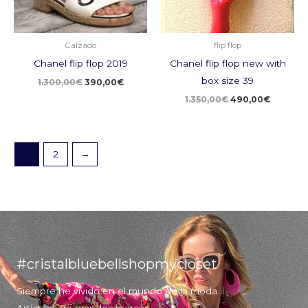
Calzado
flip flop
Chanel flip flop 2019
Chanel flip flop new with
box size 39
1.300,00
€
390,00
€
1.350,00
€
490,00
€
1
2
→
#cristalbluebellshopmycloset
Siempre he vivido en el mundo de la moda.
Artículos de grandes marcas.