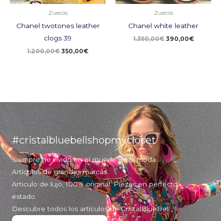
Zuecos
Zuecos
Chanel twotones leather
Chanel white leather
clogs 39
1.350,00
€
390,00
€
1.200,00
€
350,00
€
#cristalbluebellshopmycloset
Siempre he vivido en el mundo de la moda.
Artículos de grandes marcas.
Articulo de lujo, 100% original. Piezas en perfecto
estado.
Descubre todos los artículos de CristalBlueBell