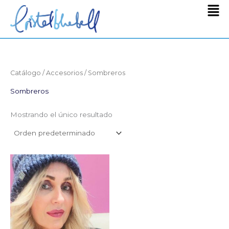
Men
Ir
al
contenido
Catálogo
/
Accesorios
/ Sombreros
Sombreros
Mostrando el único resultado
El
El
precio
precio
original
actual
era:
es:
1.400,00€.
250,00€.