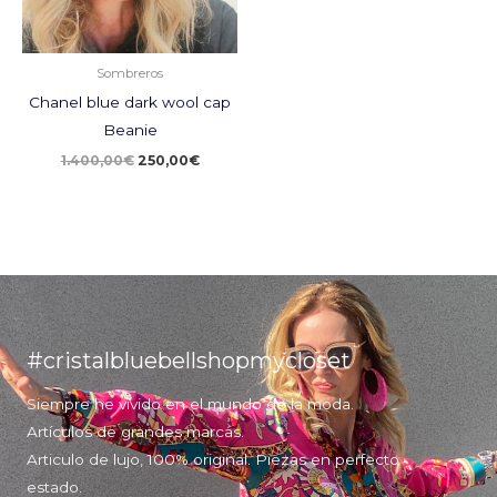
Sombreros
Chanel blue dark wool cap
Beanie
1.400,00
€
250,00
€
#cristalbluebellshopmycloset
Siempre he vivido en el mundo de la moda.
Artículos de grandes marcas.
Articulo de lujo, 100% original. Piezas en perfecto
estado.