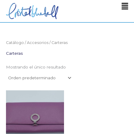
Men
Ir
al
contenido
Catálogo
/
Accesorios
/ Carteras
Carteras
Mostrando el único resultado
El
El
precio
precio
original
actual
era:
es:
550,00€.
350,00€.