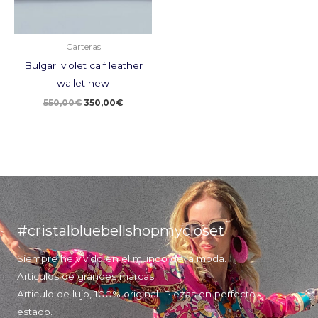
Carteras
Bulgari violet calf leather
wallet new
550,00
€
350,00
€
#cristalbluebellshopmycloset
Siempre he vivido en el mundo de la moda.
Artículos de grandes marcas.
Articulo de lujo, 100% original. Piezas en perfecto
estado.