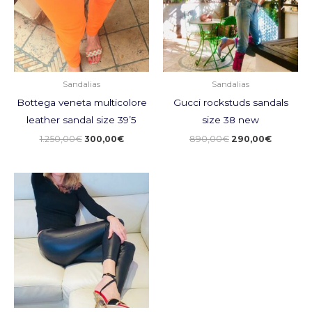
Sandalias
Sandalias
Bottega veneta multicolore
Gucci rockstuds sandals
leather sandal size 39’5
size 38 new
1.250,00
€
300,00
€
890,00
€
290,00
€
El
El
precio
precio
original
actual
era:
es:
1.000,00€.
250,00€.