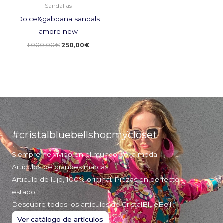
Sandalias
Dolce&gabbana sandals
amore new
1.000,00
€
250,00
€
#cristalbluebellshopmycloset
Siempre he vivido en el mundo de la moda.
Artículos de grandes marcas.
Articulo de lujo, 100% original. Piezas en perfecto
estado.
Descubre todos los artículos de CristalBlueBell
Ver catálogo de artículos