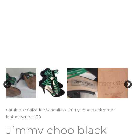
Catálogo
/
Calzado
/
Sandalias
/ Jimmy choo black /green
leather sandals 38
Jimmy choo black