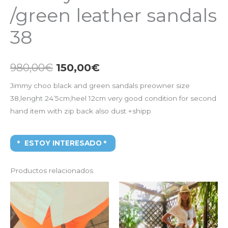
/green leather sandals
38
980,00
€
150,00
€
Jimmy choo black and green sandals preowner size
38,lenght 24’5cm,heel 12cm very good condition for second
hand item with zip back also dust +shipp
ESTOY INTERESADO
Productos relacionados
El
El
El
El
precio
precio
precio
precio
original
actual
original
actual
era:
es:
era:
es:
1.250,00€.
300,00€.
890,00€.
290,00€