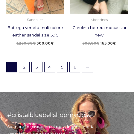
Sandalias
Mocasines
Bottega veneta multicolore
Carolina herrera mocassini
leather sandal size 39’5
new
1.250,00
€
300,00
€
500,00
€
165,00
€
1
2
3
4
5
6
→
#cristalbluebellshopmycloset
Siempre he vivido en el mundo de la moda.
Artículos de grandes marcas.