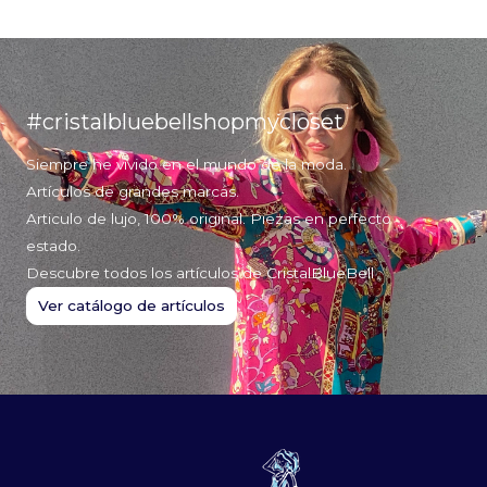
#cristalbluebellshopmycloset
Siempre he vivido en el mundo de la moda.
Artículos de grandes marcas.
Articulo de lujo, 100% original. Piezas en perfecto
estado.
Descubre todos los artículos de CristalBlueBell
Ver catálogo de artículos