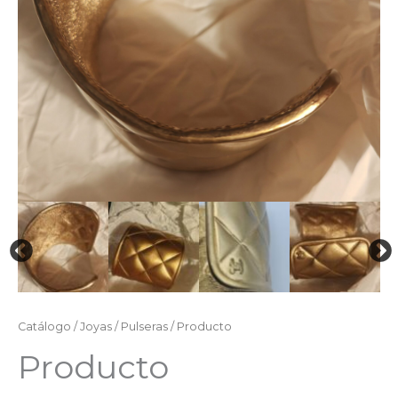
Catálogo
/
Joyas
/
Pulseras
/ Producto
Producto