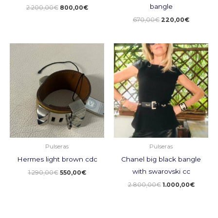
bangle
2.200,00
€
800,00
€
670,00
€
220,00
€
El
El
El
El
precio
precio
precio
precio
original
actual
original
actual
era:
es:
era:
es:
1.290,00€.
550,00€.
2.800,00€.
1.000,0
Pulseras
Pulseras
Hermes light brown cdc
Chanel big black bangle
with swarovski cc
1.290,00
€
550,00
€
2.800,00
€
1.000,00
€