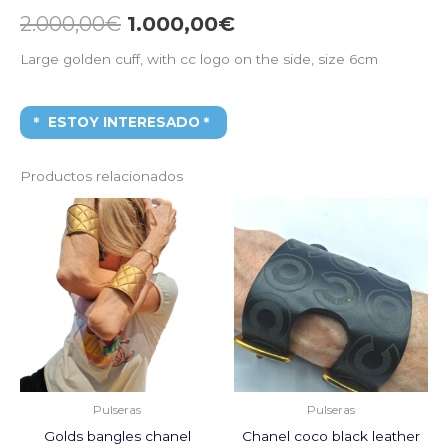
2.000,00
€
1.000,00
€
Large golden cuff, with cc logo on the side, size 6cm
ESTOY INTERESADO
Productos relacionados
El
El
El
El
precio
precio
precio
precio
original
actual
original
actual
era:
es:
era:
es:
2.200,00€.
800,00€.
670,00€.
220,00€
Pulseras
Pulseras
Golds bangles chanel
Chanel coco black leather