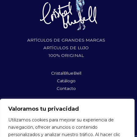
ARTÍCULOS DE GRANDES MARCAS
ARTÍCULOS DE LUJO
100% ORIGINAL
CristalBlueBell
Catálogo
Contacto
rufushoes@gmail.com
Valoramos tu privacidad
@cristalbluebellshopmycloset
@cristalbluebell
Utilizamos cookies para mejorar su experiencia de
navegación, ofrecer anuncios o contenido
personalizados y analizar nuestro tráfico. Al hacer clic