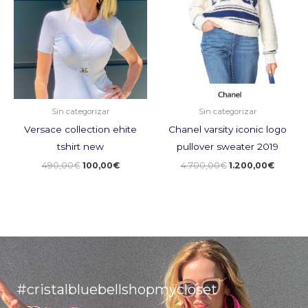
era:
es:
era:
es:
490,00€.
100,00€.
4.700,00€.
1.200,0
Sin categorizar
Sin categorizar
Versace collection ehite
Chanel varsity iconic logo
tshirt new
pullover sweater 2019
490,00
€
100,00
€
4.700,00
€
1.200,00
€
#cristalbluebellshopmycloset