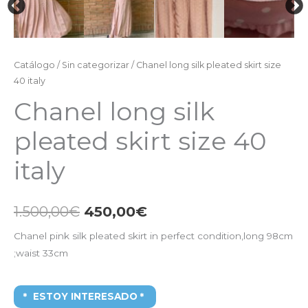
Catálogo
/
Sin categorizar
/ Chanel long silk pleated skirt size
40 italy
Chanel long silk
pleated skirt size 40
italy
1.500,00
€
450,00
€
Chanel pink silk pleated skirt in perfect condition,long 98cm
;waist 33cm
ESTOY INTERESADO