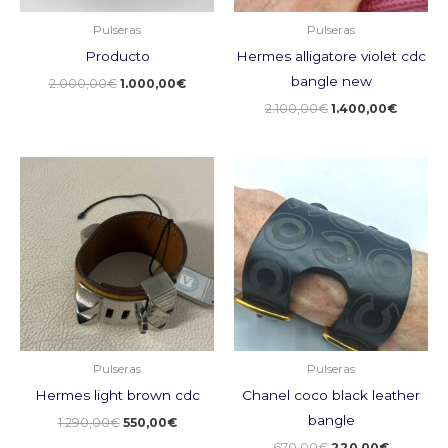
Pulseras
Pulseras
Producto
Hermes alligatore violet cdc
bangle new
2.000,00
€
1.000,00
€
2.100,00
€
1.400,00
€
El
El
El
El
precio
precio
precio
precio
original
actual
original
actual
era:
es:
era:
es:
1.290,00€.
550,00€.
670,00€.
220,00€
Pulseras
Pulseras
Hermes light brown cdc
Chanel coco black leather
bangle
1.290,00
€
550,00
€
670,00
€
220,00
€