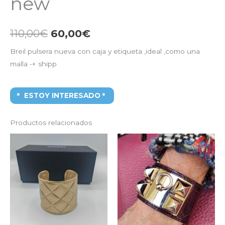
new
110,00
€
60,00
€
Breil pulsera nueva con caja y etiqueta ,ideal ,como una
malla -+ shipp
ESTOY INTERESADO
Productos relacionados
El
El
El
El
precio
precio
precio
precio
original
actual
original
actual
era:
es:
era:
es:
2.000,00€.
1.000,00€.
2.100,00€.
1.400,0