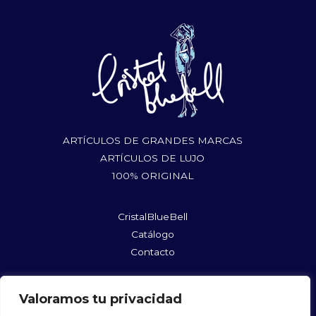
ARTÍCULOS DE GRANDES MARCAS
ARTÍCULOS DE LUJO
100% ORIGINAL
CristalBlueBell
Catálogo
Contacto
rufushoes@gmail.com
Valoramos tu privacidad
@cristalbluebellshopmycloset