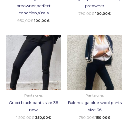
preowner,perfect
preowner
condition,size s
790,00
€
100,00
€
950,00
€
100,00
€
El
El
El
El
precio
precio
precio
precio
original
actual
original
actual
era:
es:
era:
es:
1.500,00€.
350,00€.
790,00€.
150,00€.
Pantalones
Pantalones
Gucci black pants size 38
Balenciaga blue wool pants
new
size 36
1.500,00
€
350,00
€
790,00
€
150,00
€