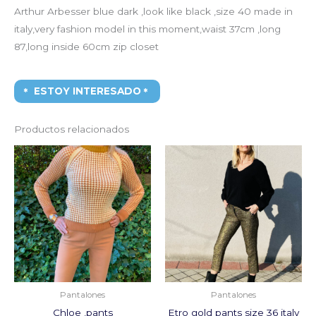
Arthur Arbesser blue dark ,look like black ,size 40 made in
italy,very fashion model in this moment,waist 37cm ,long
87,long inside 60cm zip closet
ESTOY INTERESADO
Productos relacionados
El
El
El
El
precio
precio
precio
precio
original
actual
original
actual
era:
es:
era:
es:
950,00€.
100,00€.
790,00€.
100,00€.
Pantalones
Pantalones
Chloe ,pants
Etro gold pants size 36 italy