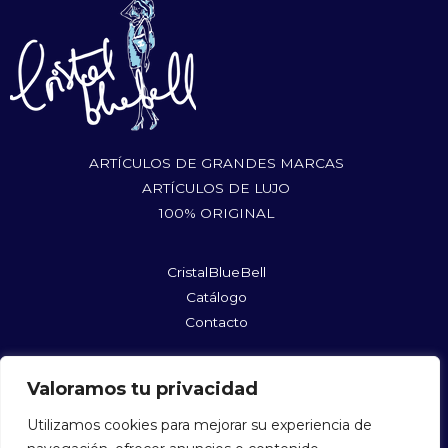
ARTÍCULOS DE GRANDES MARCAS
ARTÍCULOS DE LUJO
100% ORIGINAL
CristalBlueBell
Catálogo
Contacto
rufushoes@gmail.com
Valoramos tu privacidad
@cristalbluebellshopmycloset
@cristalbluebell
Utilizamos cookies para mejorar su experiencia de