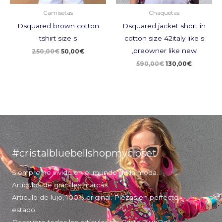
Camisetas
Chaquetas
Dsquared brown cotton
Dsquared jacket short in
tshirt size s
cotton size 42italy like s
,preowner like new
250,00
€
50,00
€
590,00
€
130,00
€
#cristalbluebellshopmycloset
Siempre he vivido en el mundo de la moda.
Artículos de grandes marcas.
Articulo de lujo, 100% original. Piezas en perfecto
estado.