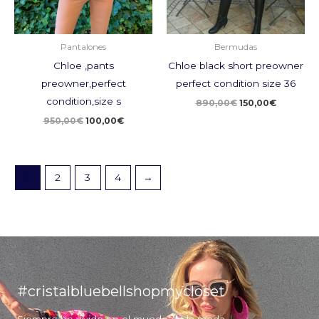
Pantalones
Bermudas
Chloe ,pants
Chloe black short preowner
preowner,perfect
perfect condition size 36
condition,size s
890,00
€
150,00
€
950,00
€
100,00
€
1
2
3
4
→
#cristalbluebellshopmycloset
Siempre he vivido en el mundo de la moda.